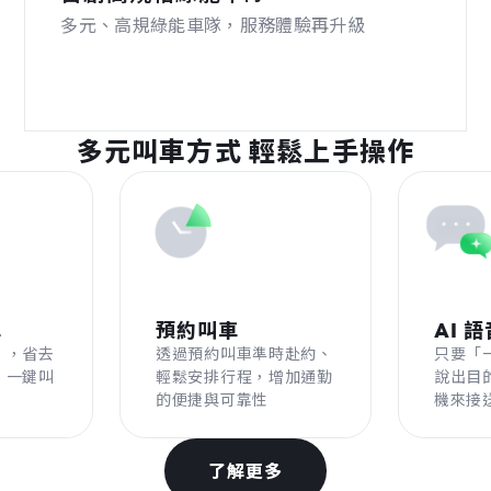
多元、高規綠能車隊，服務體驗再升級
多元叫車方式 輕鬆上手操作
車
預約叫車
AI 
」，省去
透過預約叫車準時赴約、
只要「
，一鍵叫
輕鬆安排行程，增加通勤
說出目
的便捷與可靠性
機來接
了解更多