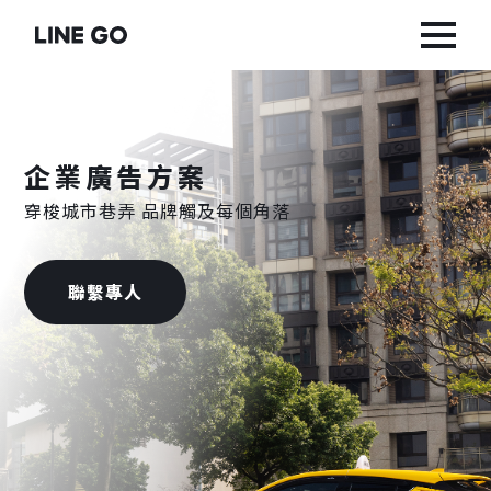
企業廣告方案
穿梭​城市​巷弄​ ​品牌觸​及​每​個角落
聯繫專人