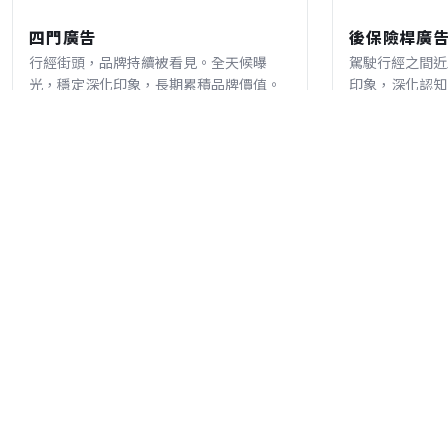
四​門​廣告​
後​保險​桿​廣告
行經街頭，品牌持續被看見。全天候曝
駕駛行經之間近
光，穩定深化印象，長期累積品牌價值。
印象，深化認知
關於我們
聯絡我們
使用者條款
隱私權聲明