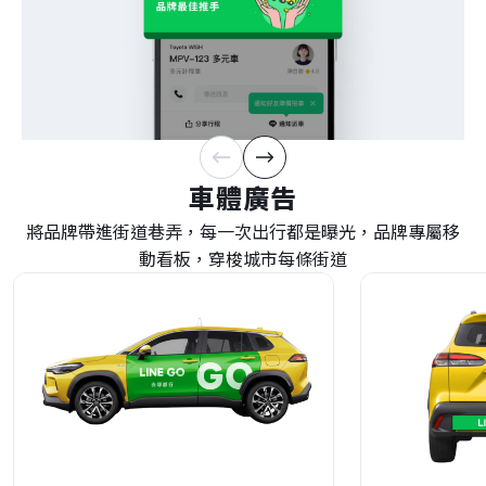
車體​廣告​
將​品牌帶進​街道​巷弄，​每​一​次​出行​都​是​曝光，​品牌​專屬移
動​看板，​穿梭​城市​每​條​街道​