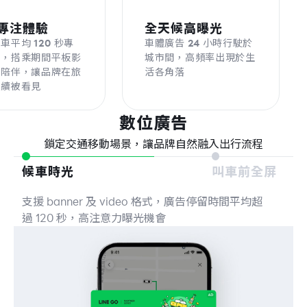
眾專​注體​驗
​全天​候​高曝光
車平均​ 120 ​秒專
車體​廣告​ 24 ​小​時行​駛於​
幕，​搭​乘期​間平板影
城市間，​高頻率​出現​於​生
​陪伴，​讓品牌​在​旅
活​各​角落
續​被​看見​
數位廣告
鎖定​交通​移動​場景，​讓品牌​自然​融入​出行​流程
候車時光
叫車前全屏
支援 banner 及 video 格式，廣告停留時間平均超
過 120 秒，高注意力曝光機會